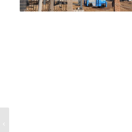
12 Metre Akülü Makaslı
Manlift Platform