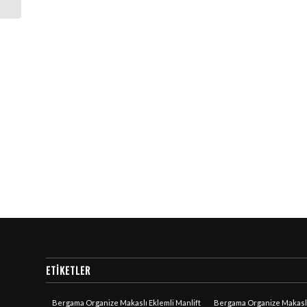
ETIKETLER
Bergama Organize Makaslı Eklemli Manlift
Bergama Organize Makaslı 