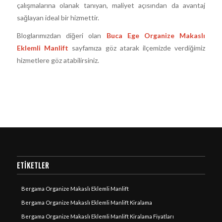
çalışmalarına olanak tanıyan, maliyet açısından da avantaj
sağlayan ideal bir hizmettir.
Bloglarımızdan diğeri olan
Buca Ege Organize Makaslı
Eklemli Manlift
sayfamıza göz atarak ilçemizde verdiğimiz
hizmetlere göz atabilirsiniz.
ETIKETLER
Bergama Organize Makaslı Eklemli Manlift
Bergama Organize Makaslı Eklemli Manlift Kiralama
Bergama Organize Makaslı Eklemli Manlift Kiralama Fiyatları