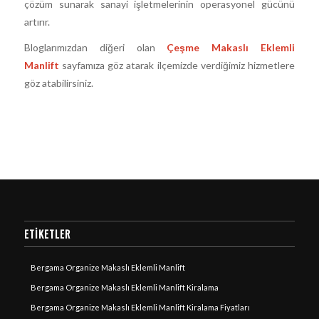
çözüm sunarak sanayi işletmelerinin operasyonel gücünü
artırır.
Bloglarımızdan diğeri olan
Çeşme Makaslı Eklemli
Manlift
sayfamıza göz atarak ilçemizde verdiğimiz hizmetlere
göz atabilirsiniz.
ETIKETLER
Bergama Organize Makaslı Eklemli Manlift
Bergama Organize Makaslı Eklemli Manlift Kiralama
Bergama Organize Makaslı Eklemli Manlift Kiralama Fiyatları