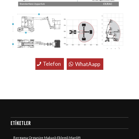
Telefon
WhatAapp
ETIKETLER
Bergama Organize Makaslı Eklemli Manlift