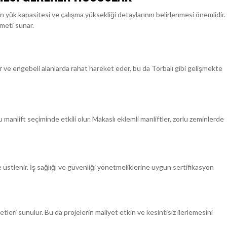
yük kapasitesi ve çalışma yüksekliği detaylarının belirlenmesi önemlidir.
zmeti sunar.
Dar ve engebeli alanlarda rahat hareket eder, bu da Torbalı gibi gelişmekte
manlift seçiminde etkili olur. Makaslı eklemli manliftler, zorlu zeminlerde
e üstlenir. İş sağlığı ve güvenliği yönetmeliklerine uygun sertifikasyon
tleri sunulur. Bu da projelerin maliyet etkin ve kesintisiz ilerlemesini