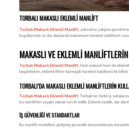
TORBALI MAKASLI EKLEMLI MANLIFT
Torbalı Makaslı Eklemli Manlift
, yüksekte çalışma gerektiren 
koşullarında ve dar alanlarda maksimum hareket kabiliyeti suna
MAKASLI VE EKLEMLI MANLIFTLERIN
Torbalı Makaslı Eklemli Manlift
, hem makaslı hem de eklemli ö
başarılıyken, eklemli liftler karmaşık hareket kabiliyeti ile bilin
TORBALI’DA MAKASLI EKLEMLI MANLIFTLERIN KUL
Torbalı Makaslı Eklemli Manlift
Torbalı’nın farklı iş sahaları
bu manliftler yaygın olarak tercih edilir. Eklemli özellik, dar alanl
İŞ GÜVENLIĞI VE STANDARTLAR
Bu manlift modelleri, gelişmiş güvenlik donanımlarıyla donatılm