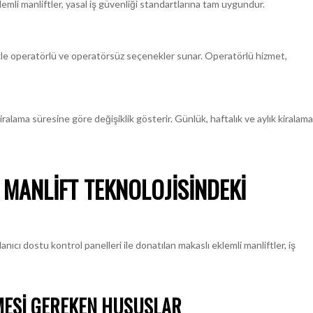
lemli manliftler, yasal iş güvenliği standartlarına tam uygundur.
likle operatörlü ve operatörsüz seçenekler sunar. Operatörlü hizmet,
iralama süresine göre değişiklik gösterir. Günlük, haftalık ve aylık kiralama
 MANLIFT TEKNOLOJISINDEKI
ıcı dostu kontrol panelleri ile donatılan makaslı eklemli manliftler, iş
MESI GEREKEN HUSUSLAR