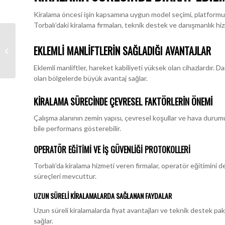
Kiralama öncesi işin kapsamına uygun model seçimi, platformun 
Torbalı’daki kiralama firmaları, teknik destek ve danışmanlık hi
TORBALI MANLİFT
EKLEMLI MANLIFTLERIN SAĞLADIĞI AVANTAJLAR
PLATFORM
Eklemli manliftler, hareket kabiliyeti yüksek olan cihazlardır. 
olan bölgelerde büyük avantaj sağlar.
KIRALAMA SÜRECINDE ÇEVRESEL FAKTÖRLERIN ÖNEMI
Çalışma alanının zemin yapısı, çevresel koşullar ve hava durumu 
bile performans gösterebilir.
OPERATÖR EĞITIMI VE İŞ GÜVENLIĞI PROTOKOLLERI
Torbalı’da kiralama hizmeti veren firmalar, operatör eğitimini d
süreçleri mevcuttur.
UZUN SÜRELI KIRALAMALARDA SAĞLANAN FAYDALAR
Uzun süreli kiralamalarda fiyat avantajları ve teknik destek pake
sağlar.