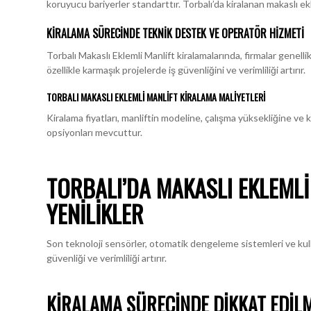
koruyucu bariyerler standarttır. Torbalı’da kiralanan makaslı ek
KIRALAMA SÜRECINDE TEKNIK DESTEK VE OPERATÖR HIZMETI
Torbalı Makaslı Eklemli Manlift kiralamalarında, firmalar genel
özellikle karmaşık projelerde iş güvenliğini ve verimliliği artırır.
TORBALI MAKASLI EKLEMLI MANLIFT KIRALAMA MALIYETLERI
Kiralama fiyatları, manliftin modeline, çalışma yüksekliğine ve k
opsiyonları mevcuttur.
TORBALI’DA MAKASLI EKLEMLI
YENILIKLER
Son teknoloji sensörler, otomatik dengeleme sistemleri ve kullan
güvenliği ve verimliliği artırır.
KIRALAMA SÜRECINDE DIKKAT EDIL