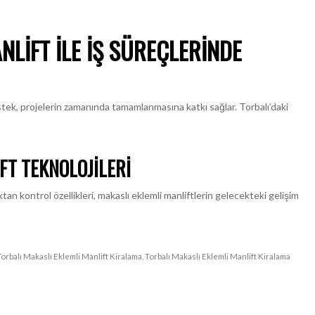
NLIFT ILE İŞ SÜREÇLERINDE
ek, projelerin zamanında tamamlanmasına katkı sağlar. Torbalı’daki
FT TEKNOLOJILERI
n kontrol özellikleri, makaslı eklemli manliftlerin gelecekteki gelişim
Torbalı Makaslı Eklemli Manlift Kiralama
,
Torbalı Makaslı Eklemli Manlift Kiralama