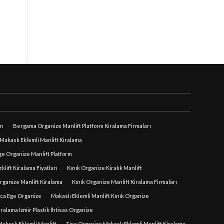
rı
Bergama Organize Manlift Platform Kiralama Firmaları
akaslı Eklemli Manlift Kiralama
e Organize Manlift Platform
lift Kiralama Fiyatları
Kınık Organize Kiralık Manlift
rganize Manlift Kiralama
Kınık Organize Manlift Kiralama Firmaları
uca Ege Organize
Makaslı Eklemli Manlift Kınık Organize
iralama İzmir Plastik İhtisas Organize
akaslı Eklemli Manlift
Tire Organize Makaslı Eklemli Manlift Kiralama