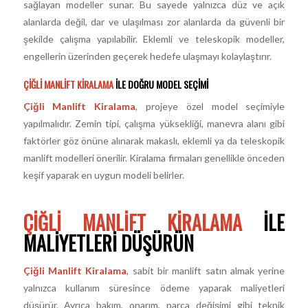
sağlayan modeller sunar. Bu sayede yalnızca düz ve açık
alanlarda değil, dar ve ulaşılması zor alanlarda da güvenli bir
şekilde çalışma yapılabilir. Eklemli ve teleskopik modeller,
engellerin üzerinden geçerek hedefe ulaşmayı kolaylaştırır.
ÇIĞLI MANLIFT KIRALAMA
ILE DOĞRU MODEL SEÇIMI
Çiğli Manlift Kiralama
, projeye özel model seçimiyle
yapılmalıdır. Zemin tipi, çalışma yüksekliği, manevra alanı gibi
faktörler göz önüne alınarak makaslı, eklemli ya da teleskopik
manlift modelleri önerilir. Kiralama firmaları genellikle önceden
keşif yaparak en uygun modeli belirler.
ÇIĞLI MANLIFT KIRALAMA
ILE
MALIYETLERI DÜŞÜRÜN
Çiğli Manlift Kiralama
, sabit bir manlift satın almak yerine
yalnızca kullanım süresince ödeme yaparak maliyetleri
düşürür. Ayrıca bakım, onarım, parça değişimi gibi teknik