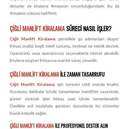
detaylar da kiralama firmasının sorumluluğundadır. Bu da
firmaların yükünü hafifletir.
ÇIĞLI MANLIFT KIRALAMA
SÜRECI NASIL İŞLER?
Çiğli Manlift Kiralama
, genellikle şu adımlardan oluşur:
ihtiyaç analizi, keşif, teklif sunumu, teslimat ve teknik destek.
Operatörlü veya operatörsüz seçeneklerle hizmet alınabilir.
Böylece müşteri ihtiyacına özel bir süreç yönetilir.
ÇIĞLI MANLIFT KIRALAMA
ILE ZAMAN TASARRUFU
Çiğli Manlift Kiralama
, işin süresini ciddi oranda kısaltır.
Kurulumu dakikalar içinde tamamlanan manliftler sayesinde,
günler sürecek işler birkaç saat içinde tamamlanabilir.
Özellikle acil müdahale gereken durumlarda bu sistemler
büyük kolaylık sağlar.
ÇIĞLI MANLIFT KIRALAMA
ILE PROFESYONEL DESTEK ALIN