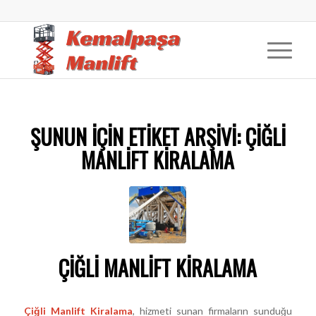
ŞUNUN IÇIN ETIKET ARŞIVI:
ÇIĞLI
MANLIFT KIRALAMA
ÇIĞLI MANLIFT KIRALAMA
Çiğli Manlift Kiralama
, hizmeti sunan firmaların sunduğu