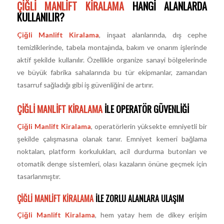
ÇIĞLI MANLIFT KIRALAMA
HANGI ALANLARDA
KULLANILIR?
Çiğli Manlift Kiralama
, inşaat alanlarında, dış cephe
temizliklerinde, tabela montajında, bakım ve onarım işlerinde
aktif şekilde kullanılır. Özellikle organize sanayi bölgelerinde
ve büyük fabrika sahalarında bu tür ekipmanlar, zamandan
tasarruf sağladığı gibi iş güvenliğini de artırır.
ÇIĞLI MANLIFT KIRALAMA
ILE OPERATÖR GÜVENLIĞI
Çiğli Manlift Kiralama
, operatörlerin yüksekte emniyetli bir
şekilde çalışmasına olanak tanır. Emniyet kemeri bağlama
noktaları, platform korkulukları, acil durdurma butonları ve
otomatik denge sistemleri, olası kazaların önüne geçmek için
tasarlanmıştır.
ÇIĞLI MANLIFT KIRALAMA
ILE ZORLU ALANLARA ULAŞIM
Çiğli Manlift Kiralama
, hem yatay hem de dikey erişim