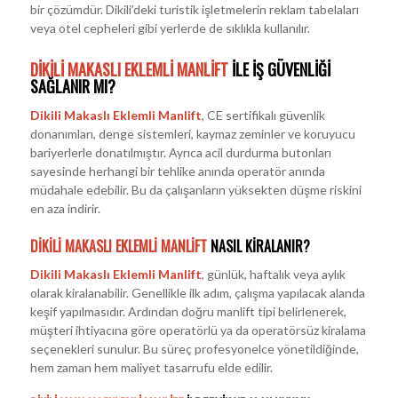
bir çözümdür. Dikili’deki turistik işletmelerin reklam tabelaları
veya otel cepheleri gibi yerlerde de sıklıkla kullanılır.
DIKILI MAKASLI EKLEMLI MANLIFT
ILE İŞ GÜVENLIĞI
SAĞLANIR MI?
Dikili Makaslı Eklemli Manlift
, CE sertifikalı güvenlik
donanımları, denge sistemleri, kaymaz zeminler ve koruyucu
bariyerlerle donatılmıştır. Ayrıca acil durdurma butonları
sayesinde herhangi bir tehlike anında operatör anında
müdahale edebilir. Bu da çalışanların yüksekten düşme riskini
en aza indirir.
DIKILI MAKASLI EKLEMLI MANLIFT
NASIL KIRALANIR?
Dikili Makaslı Eklemli Manlift
, günlük, haftalık veya aylık
olarak kiralanabilir. Genellikle ilk adım, çalışma yapılacak alanda
keşif yapılmasıdır. Ardından doğru manlift tipi belirlenerek,
müşteri ihtiyacına göre operatörlü ya da operatörsüz kiralama
seçenekleri sunulur. Bu süreç profesyonelce yönetildiğinde,
hem zaman hem maliyet tasarrufu elde edilir.