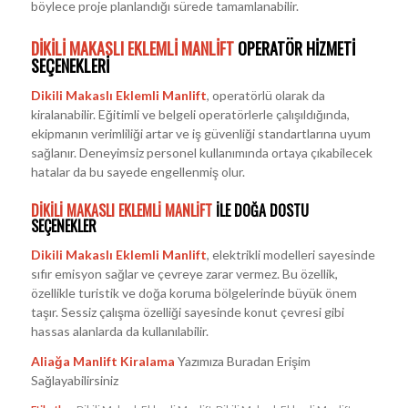
böylece proje planlandığı sürede tamamlanabilir.
DIKILI MAKASLI EKLEMLI MANLIFT
OPERATÖR HIZMETI
SEÇENEKLERI
Dikili Makaslı Eklemli Manlift
, operatörlü olarak da
kiralanabilir. Eğitimli ve belgeli operatörlerle çalışıldığında,
ekipmanın verimliliği artar ve iş güvenliği standartlarına uyum
sağlanır. Deneyimsiz personel kullanımında ortaya çıkabilecek
hatalar da bu sayede engellenmiş olur.
DIKILI MAKASLI EKLEMLI MANLIFT
ILE DOĞA DOSTU
SEÇENEKLER
Dikili Makaslı Eklemli Manlift
, elektrikli modelleri sayesinde
sıfır emisyon sağlar ve çevreye zarar vermez. Bu özellik,
özellikle turistik ve doğa koruma bölgelerinde büyük önem
taşır. Sessiz çalışma özelliği sayesinde konut çevresi gibi
hassas alanlarda da kullanılabilir.
Aliağa Manlift Kiralama
Yazımıza Buradan Erişim
Sağlayabilirsiniz