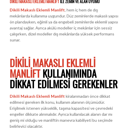
DIKILI MAKASLI EKLEMLI MANLIFT
ILE ZEMIN VE ALAN UYUMU
Dikili Makaslı Eklemli Manlift
, hem iç hem de dış
mekânlarda kullanıma uygundur. Düz zeminlerde makaslı yapısı
ön plandayken, eğimli ya da engebeli zeminlerde eklemli yapısı
avantaj sağlar. Ayrıca akülü modeller iç mekânlar için sessiz
çalışırken, dizel modeller dış mekânlarda yüksek performans
sunar.
DIKILI MAKASLI EKLEMLI
MANLIFT
KULLANIMINDA
DIKKAT EDILMESI GEREKENLER
Dikili Makaslı Eklemli Manlift
kiralanmadan önce dikkat
edilmesi gereken ilk konu, kullanım alanının ölçümüdür.
Erişilmek istenen yükseklik, taşıma kapasitesi ve çevredeki
engeller dikkate alınmalıdır. Ayrıca kullanılacak alanın dar mı
geniş mi olduğu ve manliftin manevra kabiliyeti bu seçimde
belirleyici olacaktır.