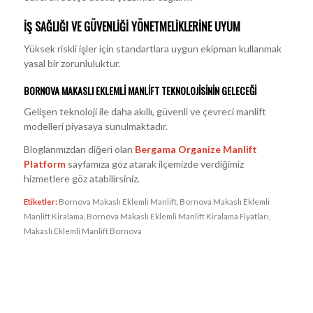
İŞ SAĞLIĞI VE GÜVENLIĞI YÖNETMELIKLERINE UYUM
Yüksek riskli işler için standartlara uygun ekipman kullanmak
yasal bir zorunluluktur.
BORNOVA MAKASLI EKLEMLI MANLIFT TEKNOLOJISININ GELECEĞI
Gelişen teknoloji ile daha akıllı, güvenli ve çevreci manlift
modelleri piyasaya sunulmaktadır.
Bloglarımızdan diğeri olan
Bergama Organize Manlift
Platform
sayfamıza göz atarak ilçemizde verdiğimiz
hizmetlere göz atabilirsiniz.
Etiketler:
Bornova Makaslı Eklemli Manlift
,
Bornova Makaslı Eklemli
Manlift Kiralama
,
Bornova Makaslı Eklemli Manlift Kiralama Fiyatları
,
Makaslı Eklemli Manlift Bornova