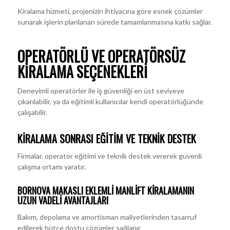
Kiralama hizmeti, projenizin ihtiyacına göre esnek çözümler
sunarak işlerin planlanan sürede tamamlanmasına katkı sağlar.
OPERATÖRLÜ VE OPERATÖRSÜZ
KIRALAMA SEÇENEKLERI
Deneyimli operatörler ile iş güvenliği en üst seviyeye
çıkarılabilir, ya da eğitimli kullanıcılar kendi operatörlüğünde
çalışabilir.
KIRALAMA SONRASI EĞITIM VE TEKNIK DESTEK
Firmalar, operatör eğitimi ve teknik destek vererek güvenli
çalışma ortamı yaratır.
BORNOVA MAKASLI EKLEMLI MANLIFT KIRALAMANIN
UZUN VADELI AVANTAJLARI
Bakım, depolama ve amortisman maliyetlerinden tasarruf
edilerek bütçe dostu çözümler sağlanır.