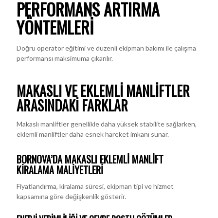
PERFORMANS ARTIRMA
YÖNTEMLERI
Doğru operatör eğitimi ve düzenli ekipman bakımı ile çalışma
performansı maksimuma çıkarılır.
MAKASLI VE EKLEMLI MANLIFTLER
ARASINDAKI FARKLAR
Makaslı manliftler genellikle daha yüksek stabilite sağlarken,
eklemli manliftler daha esnek hareket imkanı sunar.
BORNOVA’DA MAKASLI EKLEMLI MANLIFT
KIRALAMA MALIYETLERI
Fiyatlandırma, kiralama süresi, ekipman tipi ve hizmet
kapsamına göre değişkenlik gösterir.