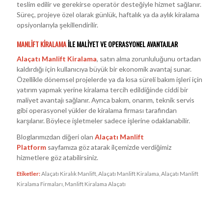
teslim edilir ve gerekirse operatör desteğiyle hizmet sağlanır.
Süreç, projeye özel olarak günlük, haftalık ya da aylık kiralama
opsiyonlarıyla şekillendirilir.
MANLIFT KIRALAMA
ILE MALIYET VE OPERASYONEL AVANTAJLAR
Alaçatı Manlift Kiralama
, satın alma zorunluluğunu ortadan
kaldırdığı için kullanıcıya büyük bir ekonomik avantaj sunar.
Özellikle dönemsel projelerde ya da kısa süreli bakım işleri için
yatırım yapmak yerine kiralama tercih edildiğinde ciddi bir
maliyet avantajı sağlanır. Ayrıca bakım, onarım, teknik servis
gibi operasyonel yükler de kiralama firması tarafından
karşılanır. Böylece işletmeler sadece işlerine odaklanabilir.
Bloglarımızdan diğeri olan
Alaçatı Manlift
Platform
sayfamıza göz atarak ilçemizde verdiğimiz
hizmetlere göz atabilirsiniz.
Etiketler:
Alaçatı Kiralık Manlift
,
Alaçatı Manlift Kiralama
,
Alaçatı Manlift
Kiralama Firmaları
,
Manlift Kiralama Alaçatı