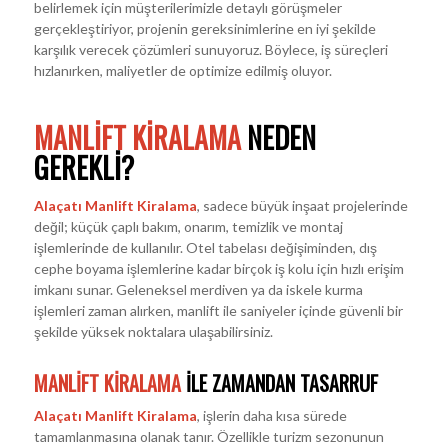
belirlemek için müşterilerimizle detaylı görüşmeler
gerçekleştiriyor, projenin gereksinimlerine en iyi şekilde
karşılık verecek çözümleri sunuyoruz. Böylece, iş süreçleri
hızlanırken, maliyetler de optimize edilmiş oluyor.
MANLIFT KIRALAMA
NEDEN
GEREKLI?
Alaçatı Manlift Kiralama
, sadece büyük inşaat projelerinde
değil; küçük çaplı bakım, onarım, temizlik ve montaj
işlemlerinde de kullanılır. Otel tabelası değişiminden, dış
cephe boyama işlemlerine kadar birçok iş kolu için hızlı erişim
imkanı sunar. Geleneksel merdiven ya da iskele kurma
işlemleri zaman alırken, manlift ile saniyeler içinde güvenli bir
şekilde yüksek noktalara ulaşabilirsiniz.
MANLIFT KIRALAMA
ILE ZAMANDAN TASARRUF
Alaçatı Manlift Kiralama
, işlerin daha kısa sürede
tamamlanmasına olanak tanır. Özellikle turizm sezonunun