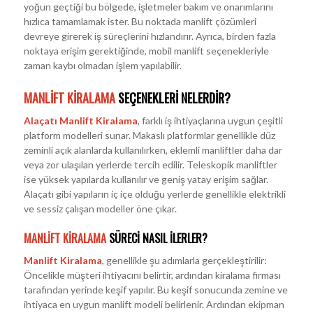
yoğun geçtiği bu bölgede, işletmeler bakım ve onarımlarını
hızlıca tamamlamak ister. Bu noktada manlift çözümleri
devreye girerek iş süreçlerini hızlandırır. Ayrıca, birden fazla
noktaya erişim gerektiğinde, mobil manlift seçenekleriyle
zaman kaybı olmadan işlem yapılabilir.
MANLIFT KIRALAMA
SEÇENEKLERI NELERDIR?
Alaçatı Manlift Kiralama
, farklı iş ihtiyaçlarına uygun çeşitli
platform modelleri sunar. Makaslı platformlar genellikle düz
zeminli açık alanlarda kullanılırken, eklemli manliftler daha dar
veya zor ulaşılan yerlerde tercih edilir. Teleskopik manliftler
ise yüksek yapılarda kullanılır ve geniş yatay erişim sağlar.
Alaçatı gibi yapıların iç içe olduğu yerlerde genellikle elektrikli
ve sessiz çalışan modeller öne çıkar.
MANLIFT KIRALAMA
SÜRECI NASIL İLERLER?
Manlift Kiralama
, genellikle şu adımlarla gerçekleştirilir:
Öncelikle müşteri ihtiyacını belirtir, ardından kiralama firması
tarafından yerinde keşif yapılır. Bu keşif sonucunda zemine ve
ihtiyaca en uygun manlift modeli belirlenir. Ardından ekipman