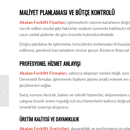
MALIYET PLANLAMASI VE BÜTÇE KONTROLÜ
Akalan Forklift Fiyatları
, işletmelerin yatırım kararlarını do
tercih edilen model gibi faktörler maliyet üzerinde belirleyici o
uzun vadeli giderler de göz önünde bulundurulmalıdır.
Doğru planlama ile işletmeler, bütçelerini zorlamadan ihtiyaçlar
edilmesi, gereksiz harcamaların önüne geçer. Böylece finansal ya
PROFESYONEL HIZMET ANLAYIŞI
Akalan Forklift Firmaları
, yalnızca ekipman temini değil, ay
Deneyimli firmalar, işletmenin faaliyet alanını analiz ederek 
geçilmesini sağlar.
Kemalpaşa Forklift
Kiralama
Satış sonrası destek, bakım ve teknik hizmetler, ekipmanların u
çalışma büyük önem taşıdığı için bu hizmetlerin kalitesi doğrud
önemli bir avantaj oluşturur.
ÜRETIM KALITESI VE DAYANIKLILIK
Akalan Forklift Üreticileri
, dayanıklılık ve performansı ön pl