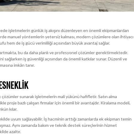
bölgede işletmelerin günlük iş akışını düzenleyen en önemli ekipmanlardan
çlerde manuel yöntemlerin yetersiz kalması, modern çözümlere olan ihtiyacı
ufu hem de iş gücü verimliliği açısından büyük avantaj sağlar.
a artmakta, bu da daha planlı ve profesyonel çözümler gerektirmektedir.
 sağlarken iş güvenliği açısından da önemli katkılar sunar. Düzenli ve
lmasına imkân tanır.
ESNEKLIK
tik çözümler sunarak işletmelerin mali yükünü hafifletir. Satın alma
 proje bazlı çalışan firmalar için önemli bir avantajdır. Kiralama modeli,
kün kılar.
kilde uyum sağlayabilir. İş hacminin arttığı zamanlarda ek ekipman temin
luşmaz. Aynı zamanda bakım ve teknik destek süreçlerinin hizmet
lde azaltır.