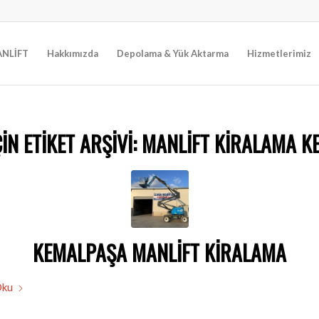
NLİFT
Hakkımızda
Depolama & Yük Aktarma
Hizmetlerimiz
IN ETIKET ARŞIVI:
MANLIFT KIRALAMA K
KEMALPAŞA MANLIFT KIRALAMA
Oku