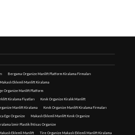
rı
Bergama Organize Manlift Platform Kiralama Firmaları
akaslı Eklemli Manlift Kiralama
e Organize Manlift Platform
lift Kiralama Fiyatları
Kınık Organize Kiralık Manlift
rganize Manlift Kiralama
Kınık Organize Manlift Kiralama Firmaları
uca Ege Organize
Makaslı Eklemli Manlift Kınık Organize
iralama İzmir Plastik İhtisas Organize
akaslı Eklemli Manlift
Tire Organize Makaslı Eklemli Manlift Kiralama